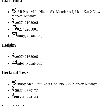
İdari Bina
Ali Paşa Mah. Nizam Sk. Menderes İş Hanı Kat 2 No 4
Merkez Kütahya
02742168006
02742261001
info@kukab.org
İletişim
02742168006
info@kukab.org
Bertaraf Tesisi
İnköy Mah. Perli Yolu Cad. No 53/2 Merkez Kütahya
02742770177
05310274143